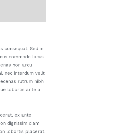
sis consequat. Sed in
vamus commodo lacus
ecenas non arcu
, nec interdum velit
aecenas rutrum nibh
ue lobortis ante a
cerat, ex ante
 non dignissim diam
n lobortis placerat.