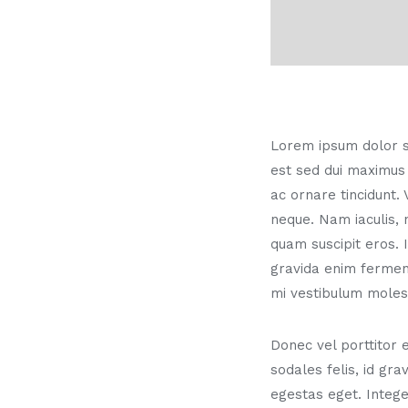
Lorem ipsum dolor sit
est sed dui maximus
ac ornare tincidunt.
neque. Nam iaculis, 
quam suscipit eros.
gravida enim ferment
mi vestibulum molest
Donec vel porttitor 
sodales felis, id gr
egestas eget. Integ