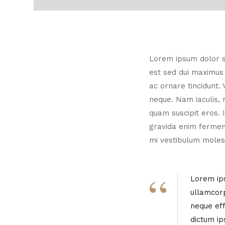
Lorem ipsum dolor sit
est sed dui maximus
ac ornare tincidunt.
neque. Nam iaculis, 
quam suscipit eros.
gravida enim ferment
mi vestibulum molest
Lorem ips
ullamcorp
neque eff
dictum ip