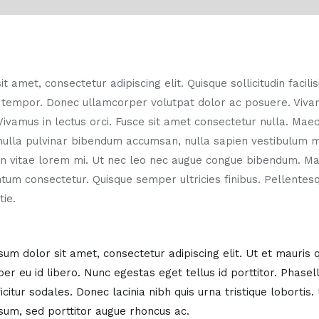
 amet, consectetur adipiscing elit. Quisque sollicitudin facili
 tempor. Donec ullamcorper volutpat dolor ac posuere. Vi
 Vivamus in lectus orci. Fusce sit amet consectetur nulla. Ma
nulla pulvinar bibendum accumsan, nulla sapien vestibulum mi
 In vitae lorem mi. Ut nec leo nec augue congue bibendum. M
um consectetur. Quisque semper ultricies finibus. Pellentesq
ie.
um dolor sit amet, consectetur adipiscing elit. Ut et mauris 
er eu id libero. Nunc egestas eget tellus id porttitor. Phas
icitur sodales. Donec lacinia nibh quis urna tristique lobortis
sum, sed porttitor augue rhoncus ac.