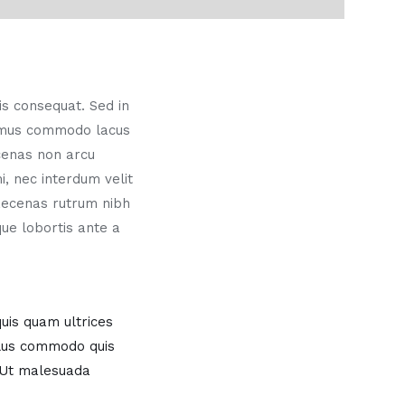
sis consequat. Sed in
vamus commodo lacus
ecenas non arcu
, nec interdum velit
aecenas rutrum nibh
ue lobortis ante a
quis quam ultrices
ellus commodo quis
. Ut malesuada