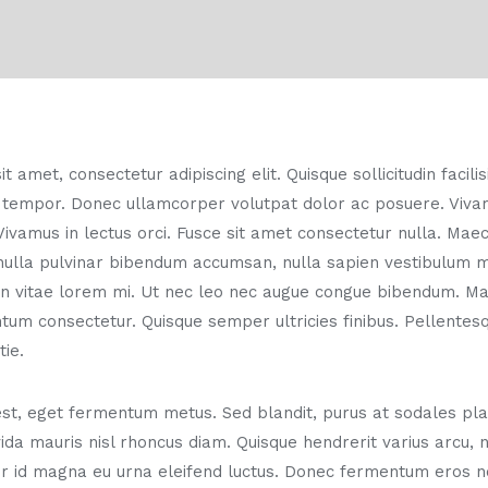
 amet, consectetur adipiscing elit. Quisque sollicitudin facili
 tempor. Donec ullamcorper volutpat dolor ac posuere. Vi
 Vivamus in lectus orci. Fusce sit amet consectetur nulla. Ma
nulla pulvinar bibendum accumsan, nulla sapien vestibulum mi
 In vitae lorem mi. Ut nec leo nec augue congue bibendum. M
um consectetur. Quisque semper ultricies finibus. Pellentesq
ie.
est, eget fermentum metus. Sed blandit, purus at sodales pla
avida mauris nisl rhoncus diam. Quisque hendrerit varius arcu,
er id magna eu urna eleifend luctus. Donec fermentum eros no